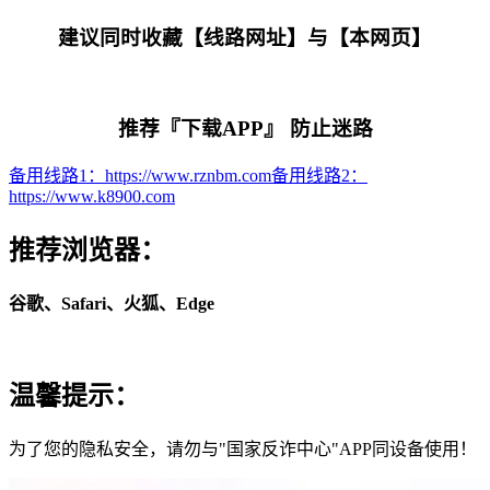
建议同时收藏【线路网址】与【本网页】
推荐『下载APP』 防止迷路
备用线路
1
：
https://www.rznbm.com
备用线路
2
：
https://www.k8900.com
推荐浏览器：
谷歌、Safari、火狐、Edge
温馨提示：
为了您的隐私安全，请勿与"国家反诈中心"APP同设备使用！