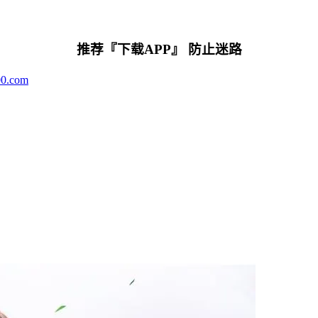
推荐『下载APP』 防止迷路
00.com