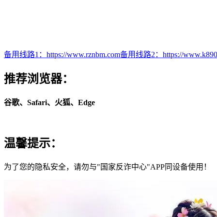
备用线路
1
：
https://www.rznbm.com
备用线路
2
：
https://www.k89
推荐浏览器：
谷歌、Safari、火狐、Edge
温馨提示：
为了您的隐私安全，请勿与"国家反诈中心"APP同设备使用！