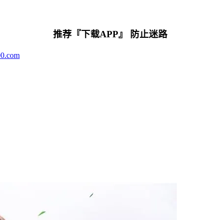
推荐『下载APP』 防止迷路
00.com